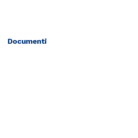
Documenti
Modulo di richiesta preventivo per
esecuzione lavori
File PDF - 413,07 KB