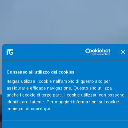
Consenso all'utilizzo dei cookies
Italgas utilizza i cookie nell'ambito di questo sito per
assicurarle efficace navigazione. Questo sito utilizza
anche i cookie di terze parti. I cookie utilizzati non possono
identificare l'utente. Per maggiori informazioni sui cookie
impiegati
cliccare qui
.